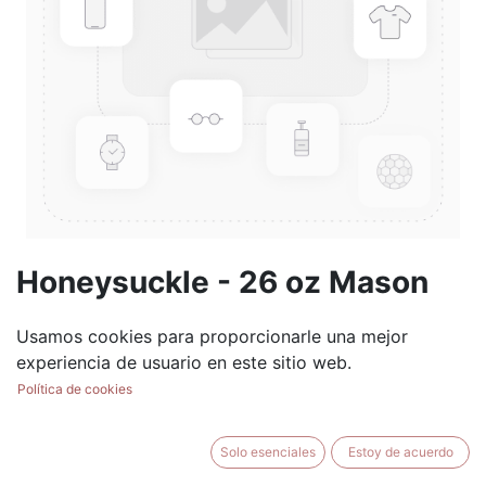
Honeysuckle - 26 oz Mason
Jar
Usamos cookies para proporcionarle una mejor
(0 reseña)
experiencia de usuario en este sitio web.
$
28.99
Política de cookies
Solo esenciales
Estoy de acuerdo