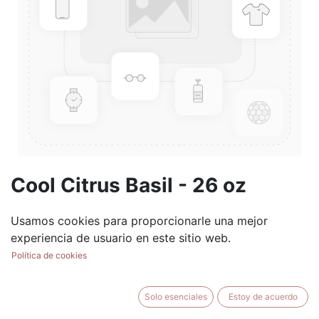
Cool Citrus Basil - 26 oz
Mason Jar
Usamos cookies para proporcionarle una mejor
(0 reseña)
experiencia de usuario en este sitio web.
$
28.99
Política de cookies
Solo esenciales
Estoy de acuerdo