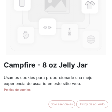
Campfire - 8 oz Jelly Jar
(0 reseña)
Usamos cookies para proporcionarle una mejor
$
8.99
experiencia de usuario en este sitio web.
Política de cookies
Solo esenciales
Estoy de acuerdo
AÑADIR AL CARRITO
BUY NOW