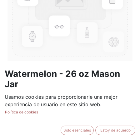
Watermelon - 26 oz Mason
Jar
(0 reseña)
Usamos cookies para proporcionarle una mejor
experiencia de usuario en este sitio web.
$
28.99
Política de cookies
Solo esenciales
Estoy de acuerdo
AÑADIR AL CARRITO
BUY NOW