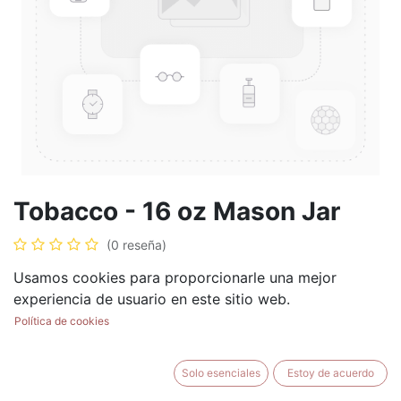
Tobacco - 16 oz Mason Jar
(0 reseña)
$
17.99
Usamos cookies para proporcionarle una mejor
experiencia de usuario en este sitio web.
Política de cookies
AÑADIR AL CARRITO
BUY NOW
Solo esenciales
Estoy de acuerdo