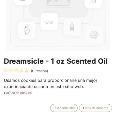
Dreamsicle - 1 oz Scented Oil
(0 reseña)
$
5.99
Usamos cookies para proporcionarle una mejor
experiencia de usuario en este sitio web.
Política de cookies
AÑADIR AL CARRITO
BUY NOW
Solo esenciales
Estoy de acuerdo