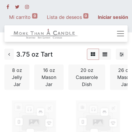
0
0
Mi carrito
Lista de deseos
Iniciar sesión
3.75 oz Tart
8 oz
16 oz
20 oz
26 oz
Jelly
Mason
Casserole
Mason
Jar
Jar
Dish
Jar