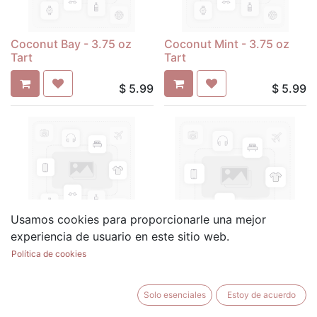
Coconut Bay - 3.75 oz
Coconut Mint - 3.75 oz
Tart
Tart
$
5.99
$
5.99
Usamos cookies para proporcionarle una mejor
Cool Citrus Basil - 3.75 oz
experiencia de usuario en este sitio web.
Tart
Cool Water - 3.75 oz Tart
Política de cookies
$
5.99
$
5.99
Solo esenciales
Estoy de acuerdo