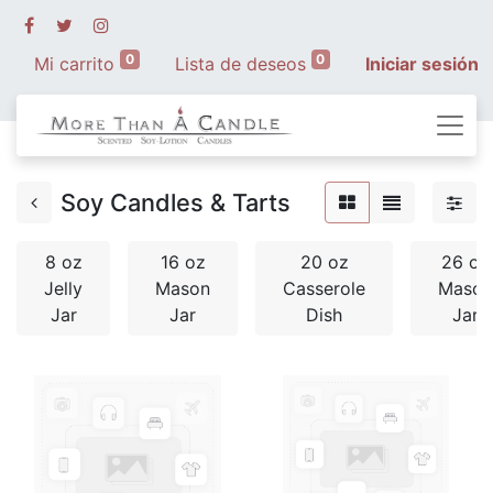
0
0
Mi carrito
Lista de deseos
Iniciar sesión
Soy Candles & Tarts
8 oz
16 oz
20 oz
26 oz
Jelly
Mason
Casserole
Mason
Jar
Jar
Dish
Jar