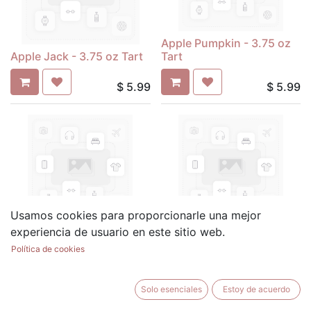
Apple Pumpkin - 3.75 oz
Apple Jack - 3.75 oz Tart
Tart
$
5.99
$
5.99
Usamos cookies para proporcionarle una mejor
April Fresh Downy - 3.75
Autumn Harvest - 3.75 oz
experiencia de usuario en este sitio web.
oz Tart
Tart
Política de cookies
$
5.99
$
5.99
Solo esenciales
Estoy de acuerdo