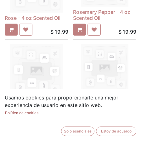
Rosemary Pepper - 4 oz
Rose - 4 oz Scented Oil
Scented Oil
$
19.99
$
19.99
Sage & Mint - 4 oz
Usamos cookies para proporcionarle una mejor
Sage - 4 oz Scented Oil
Scented Oil
experiencia de usuario en este sitio web.
Política de cookies
$
19.99
$
19.99
Solo esenciales
Estoy de acuerdo