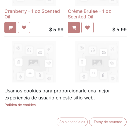
Cranberry - 1 oz Scented
Crème Brulee - 1 oz
Oil
Scented Oil
$
5.99
$
5.99
Cucumber Melon - 1 oz
Deer Fart - 1 oz Scented
Usamos cookies para proporcionarle una mejor
Scented Oil
Oil
experiencia de usuario en este sitio web.
Política de cookies
$
5.99
$
5.99
Solo esenciales
Estoy de acuerdo