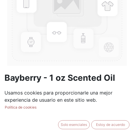
Bayberry - 1 oz Scented Oil
(0 reseña)
Usamos cookies para proporcionarle una mejor
$
5.99
experiencia de usuario en este sitio web.
Política de cookies
Solo esenciales
Estoy de acuerdo
AÑADIR AL CARRITO
BUY NOW