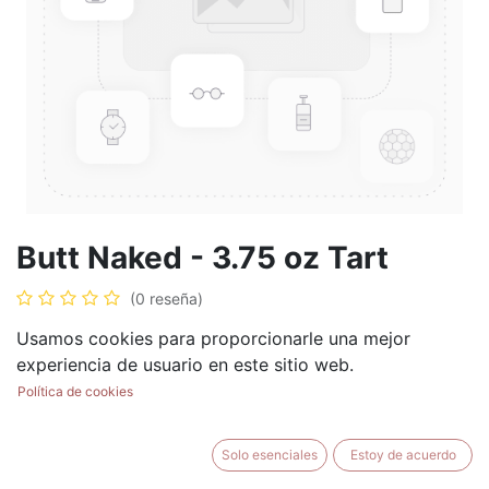
Butt Naked - 3.75 oz Tart
(0 reseña)
$
5.99
Usamos cookies para proporcionarle una mejor
experiencia de usuario en este sitio web.
Política de cookies
AÑADIR AL CARRITO
BUY NOW
Solo esenciales
Estoy de acuerdo