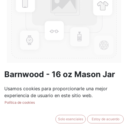
Barnwood - 16 oz Mason Jar
(0 reseña)
Usamos cookies para proporcionarle una mejor
$
17.99
experiencia de usuario en este sitio web.
Política de cookies
Solo esenciales
Estoy de acuerdo
AÑADIR AL CARRITO
BUY NOW