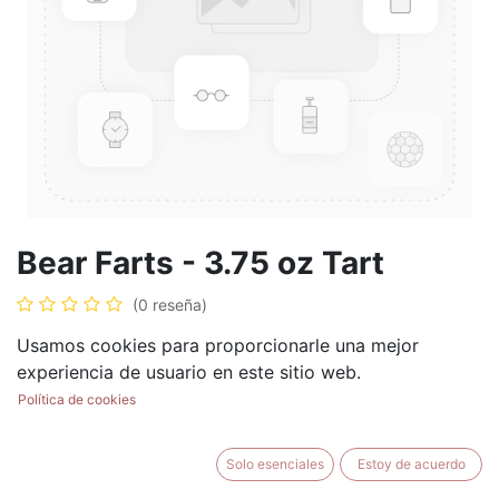
Bear Farts - 3.75 oz Tart
(0 reseña)
$
5.99
Usamos cookies para proporcionarle una mejor
experiencia de usuario en este sitio web.
Política de cookies
AÑADIR AL CARRITO
BUY NOW
Solo esenciales
Estoy de acuerdo