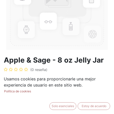
Apple & Sage - 8 oz Jelly Jar
(0 reseña)
$
8.99
Usamos cookies para proporcionarle una mejor
experiencia de usuario en este sitio web.
Política de cookies
AÑADIR AL CARRITO
BUY NOW
Solo esenciales
Estoy de acuerdo