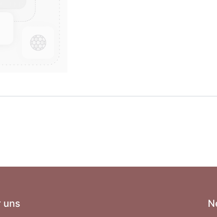
 uns
N