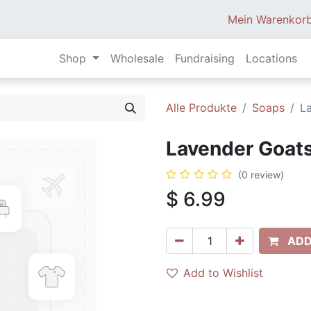
Mein Warenkor
Shop
Wholesale
Fundraising
Locations
Alle Produkte
Soaps
L
Lavender Goats
(0 review)
$
6.99
ADD
Add to Wishlist