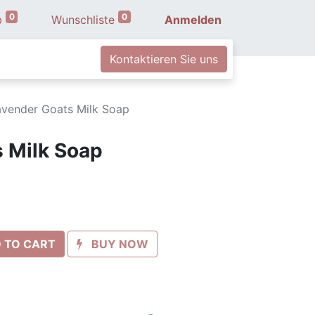
0
0
b
Wunschliste
Anmelden
Kontaktieren Sie uns
avender Goats Milk Soap
 Milk Soap
 TO CART
BUY NOW