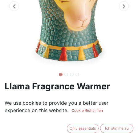
Llama Fragrance Warmer
(0 review)
We use cookies to provide you a better user
$
27.99
experience on this website.
Cookie Richtlinien
Only essentials
Ich stimme zu