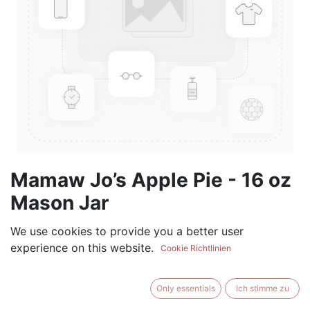
Mamaw Jo’s Apple Pie - 16 oz
Mason Jar
(0 review)
We use cookies to provide you a better user
experience on this website.
$
17.99
Cookie Richtlinien
Only essentials
Ich stimme zu