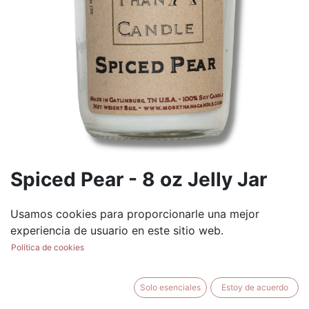
Spiced Pear - 8 oz Jelly Jar
(0 reseña)
Usamos cookies para proporcionarle una mejor
$
8.99
experiencia de usuario en este sitio web.
Política de cookies
Solo esenciales
Estoy de acuerdo
AÑADIR AL CARRITO
BUY NOW