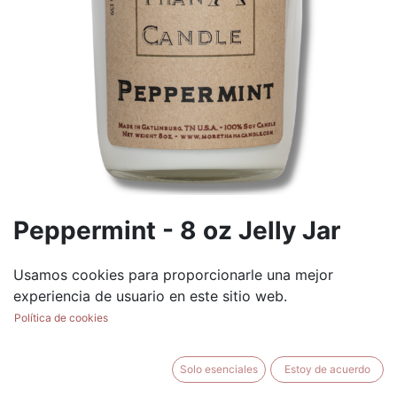
Peppermint - 8 oz Jelly Jar
(0 reseña)
Usamos cookies para proporcionarle una mejor
$
8.99
experiencia de usuario en este sitio web.
Política de cookies
Solo esenciales
Estoy de acuerdo
AÑADIR AL CARRITO
BUY NOW