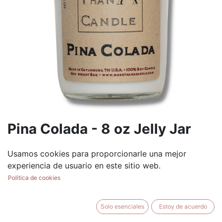
Pina Colada - 8 oz Jelly Jar
(0 reseña)
Usamos cookies para proporcionarle una mejor
$
8.99
experiencia de usuario en este sitio web.
Política de cookies
Solo esenciales
Estoy de acuerdo
AÑADIR AL CARRITO
BUY NOW