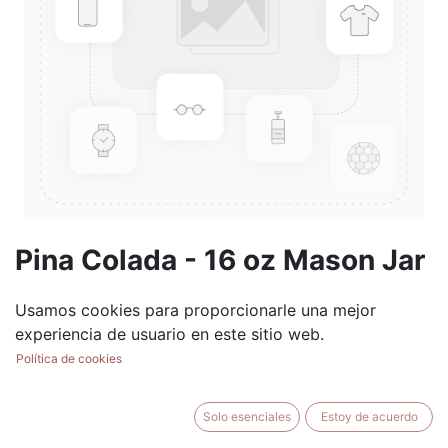
Pina Colada - 16 oz Mason Jar
(0 reseña)
Usamos cookies para proporcionarle una mejor
$
17.99
experiencia de usuario en este sitio web.
Política de cookies
Solo esenciales
Estoy de acuerdo
AÑADIR AL CARRITO
BUY NOW