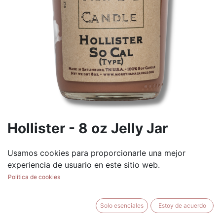
Hollister - 8 oz Jelly Jar
(0 reseña)
Usamos cookies para proporcionarle una mejor
$
8.99
experiencia de usuario en este sitio web.
Política de cookies
Solo esenciales
Estoy de acuerdo
AÑADIR AL CARRITO
BUY NOW