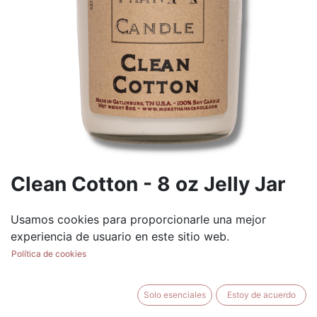
Clean Cotton - 8 oz Jelly Jar
(0 reseña)
Usamos cookies para proporcionarle una mejor
$
8.99
experiencia de usuario en este sitio web.
Política de cookies
Solo esenciales
Estoy de acuerdo
AÑADIR AL CARRITO
BUY NOW